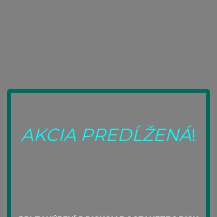
POUŽITIE
O NÁS
SKÚSENOSTI UŽÍVATEĽOV
OBJEDNÁVANIE
RAY MCCOY
OBCHODNÉ PODMIENKY
KONTAKT
11
JUN
2015
SKUSENOSTI SLOVENSKÝCH UŽÍVATEĽOV
AKCIA PREDĹŽENÁ
!
OCHRANA OSOBNÝCH ÚDAJOV