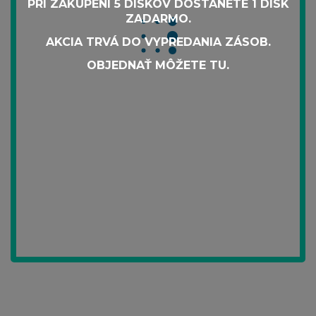
PRI ZAKÚPENÍ 5 DISKOV DOSTANETE 1 DISK
ZADARMO.
There is no widget in this sidebar.
AKCIA TRVÁ DO VYPREDANIA ZÁSOB.
OBJEDNAŤ MÔŽETE
TU
.
POLARIS DISK ©2022
POLARIS
POUŽITIE
O NÁS
SKÚSENOSTI UŽÍVATEĽOV