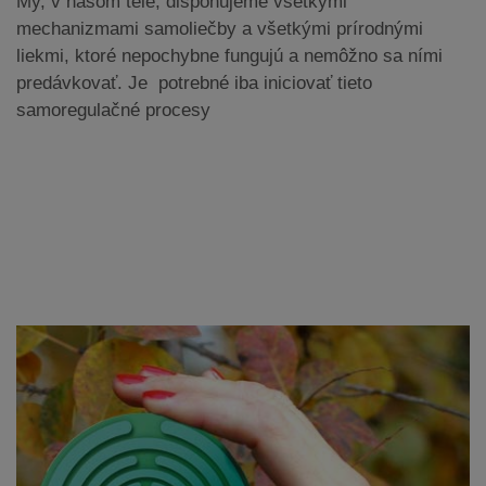
My, v našom tele, disponujeme všetkými
mechanizmami samoliečby a všetkými prírodnými
liekmi, ktoré nepochybne fungujú a nemôžno sa ními
predávkovať. Je potrebné iba iniciovať tieto
samoregulačné procesy