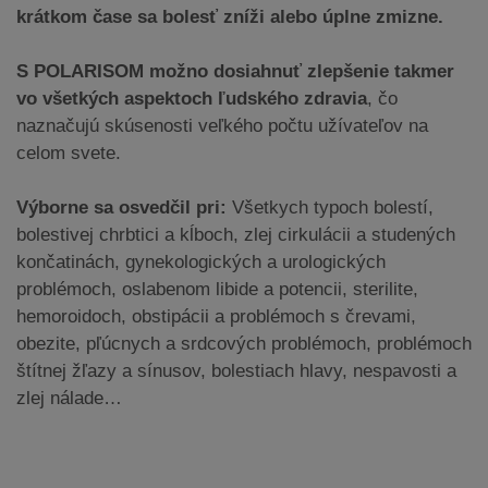
krátkom čase sa bolesť zníži alebo úplne zmizne.
S POLARISOM možno dosiahnuť zlepšenie takmer
vo všetkých aspektoch ľudského zdravia
, čo
naznačujú skúsenosti veľkého počtu užívateľov na
celom svete.
Výborne sa osvedčil pri:
Všetkych typoch bolestí,
bolestivej chrbtici a kĺboch, zlej cirkulácii a studených
končatinách, gynekologických a urologických
problémoch, oslabenom libide a potencii, sterilite,
hemoroidoch, obstipácii a problémoch s črevami,
obezite, pľúcnych a srdcových problémoch, problémoch
štítnej žľazy a sínusov, bolestiach hlavy, nespavosti a
zlej nálade…