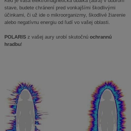
Keď je vaša elektromagnetická obálka (aura) v dobrom
stave, budete chránení pred vonkajšími škodlivými
účinkami, či už ide o mikroorganizmy, škodlivé žiarenie
alebo negatívnu energiu od ľudí vo vašej oblasti.
POLARIS
z vašej aury urobí skutočnú
ochrannú
hradbu
!