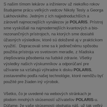
S našim tímom lekárov a inžinierov už niekoľko rokov
študujeme prácu veľkých vedcov Nikoly Tesly a Georga
Lakhovského. Jedným z ich najjednoduchších a
zároveň najmocnejších vynálezov je
POLARIS
. Prístroj
sme vyskúšali na najmodernejších kvantových a bio-
rezonančných prístrojoch, na ktorých sme dosiahli
úžasných výsledkov, ktoré sú doložené aj v praktickom
využití. Dopracovali sme sa k jedinečnému spôsobu
použitia prístroja vo svetovom meradle, z hľadiska
zlepšovania pôsobenia na ľudské zdravie. Všetky
výsledky našich výskumníkov a odporúčaní pre
užívanie sa vzťahujú výhradne k disku
POLARIS
,
zostaveného podľa našej technológie, ktoré nemôžu byť
použité pre žiaden iný výrobok.
Všetko, čo je uvedené na webových stránkach je
plodom mnohých skúseností užívateľov
POLARIS
-u.
Dúfame, že vaše skúsenosti obohatia náš, už tak veľký