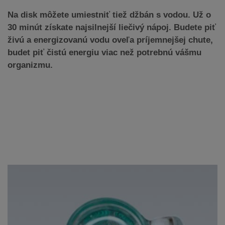
Na disk môžete umiestniť tiež džbán s vodou. Už o
30 minút získate najsilnejší liečivý nápoj. Budete piť
živú a energizovanú vodu oveľa príjemnejšej chute,
budet piť čistú energiu viac než potrebnú vášmu
organizmu.