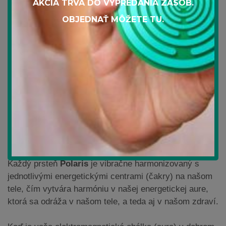
AKCIA TRVÁ DO VYPREDANIA ZÁSOB.
POLARIS
pracuje na princípe antény, ktorá
zhromažďuje kozmickú (životnú) energiu (prana) a
OBJEDNAŤ MÔŽETE
TU
.
smeruje ju do buniek, povzbudzuje ich k regenerácii a
normálnej práci.
Rovnako efektívne pôsobí na cekový živý svet, vrátane
ľudí, zvierat a rastlín.
Každý prsteň
Polaris
je vibračne harmonizovaný s
jednotlivými energetickými centrami (čakry) na našom
tele, čím vytvára harmóniu v našej energetickej aure,
ktorá sa odráža v našom tele, a teda aj v našom zdraví.