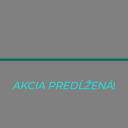
O NÁS
SKÚSENOSTI UŽÍVATEĽOV
OBJEDN
SKUSENOSTI SLOV
AKCIA PREDĹŽENÁ
!