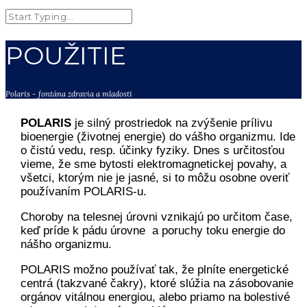
POUŽITIE
Polaris - fontána zdravia a mladosti
POLARIS
je silný prostriedok na zvýšenie prílivu
bioenergie (životnej energie) do vášho organizmu. Ide
o čistú vedu, resp. účinky fyziky. Dnes s určitosťou
vieme, že sme bytosti elektromagnetickej povahy, a
všetci, ktorým nie je jasné, si to môžu osobne overiť
používaním POLARIS-u.
Choroby na telesnej úrovni vznikajú po určitom čase,
keď príde k pádu úrovne a poruchy toku energie do
nášho organizmu.
POLARIS možno používať tak, že plníte energetické
centrá (takzvané čakry), ktoré slúžia na zásobovanie
orgánov vitálnou energiou, alebo priamo na bolestivé