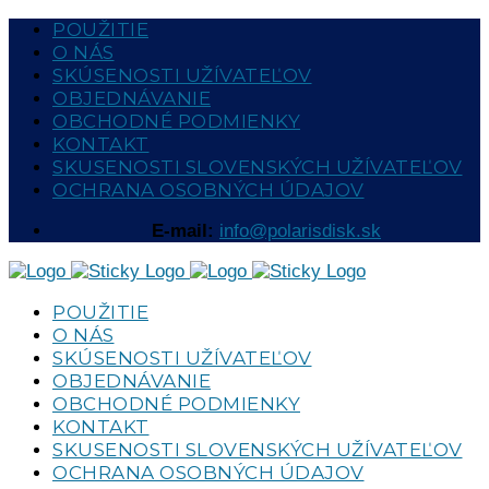
POUŽITIE
O NÁS
SKÚSENOSTI UŽÍVATEĽOV
OBJEDNÁVANIE
OBCHODNÉ PODMIENKY
KONTAKT
SKUSENOSTI SLOVENSKÝCH UŽÍVATEĽOV
OCHRANA OSOBNÝCH ÚDAJOV
E-mail:
info@polarisdisk.sk
POUŽITIE
O NÁS
SKÚSENOSTI UŽÍVATEĽOV
OBJEDNÁVANIE
OBCHODNÉ PODMIENKY
KONTAKT
SKUSENOSTI SLOVENSKÝCH UŽÍVATEĽOV
OCHRANA OSOBNÝCH ÚDAJOV