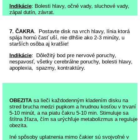
Indikácie
: Bolesti hlavy, očné vady, sluchové vady,
zápal dutín, závrat.
7. ČAKRA
. Postavte disk na vrch hlavy, línia ktorá
spája hornú časť uší, nie dlhšie ako 2-3 minúty, u
starších osôba aj kratšie!
Indikácie
: Dôležitý bod pre nervové poruchy,
nespavosť, všetky cerebrálne poruchy, bolesti hlavy,
apoplexia, spazmy, kontraktúry.
OBEZITA
sa lieči každodenným kladením disku na
stred brucha medzi pupkom a hrudnou kosťou v trvaní
5-10 minút, a na piatu čakru 5-10 min. Stimuluje sa
štítna žľaza, čím sa urýchľuje metabolizmus a reguluje
obezita.
Iné spôsoby uplatnenia mimo čakier sú svojvoľné v