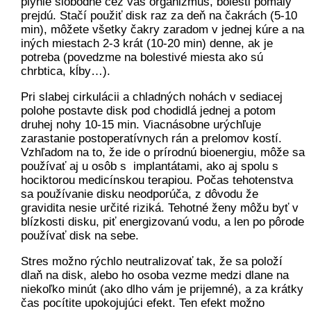
plynie slobodne cez váš organizmus, bolesti pomaly
prejdú. Stačí použiť disk raz za deň na čakrách (5-10
min), môžete všetky čakry zaradom v jednej kúre a na
iných miestach 2-3 krát (10-20 min) denne, ak je
potreba (povedzme na bolestivé miesta ako sú
chrbtica, kĺby…).
Pri slabej cirkulácii a chladných nohách v sediacej
polohe postavte disk pod chodidlá jednej a potom
druhej nohy 10-15 min. Viacnásobne urýchľuje
zarastanie postoperatívnych rán a prelomov kostí.
Vzhľadom na to, že ide o prírodnú bioenergiu, môže sa
používať aj u osôb s implantátami, ako aj spolu s
hociktorou medicínskou terapiou. Počas tehotenstva
sa používanie disku neodporúča, z dôvodu že
gravidita nesie určité riziká. Tehotné ženy môžu byť v
blízkosti disku, piť energizovanú vodu, a len po pôrode
používať disk na sebe.
Stres možno rýchlo neutralizovať tak, že sa položí
dlaň na disk, alebo ho osoba vezme medzi dlane na
niekoľko minút (ako dlho vám je prijemné), a za krátky
čas pocítite upokojujúci efekt. Ten efekt možno