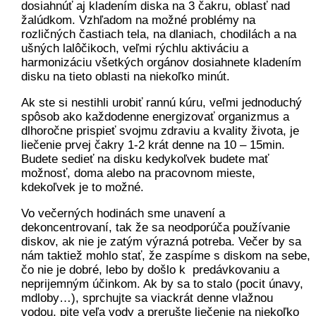
dosiahnúť aj kladením diska na 3 čakru, oblasť nad
žalúdkom. Vzhľadom na možné problémy na
rozličných častiach tela, na dlaniach, chodilách a na
ušných lalôčikoch, veľmi rýchlu aktiváciu a
harmonizáciu všetkých orgánov dosiahnete kladením
disku na tieto oblasti na niekoľko minút.
Ak ste si nestihli urobiť rannú kúru, veľmi jednoduchý
spôsob ako každodenne energizovať organizmus a
dlhoročne prispieť svojmu zdraviu a kvality života, je
liečenie prvej čakry 1-2 krát denne na 10 – 15min.
Budete sedieť na disku kedykoľvek budete mať
možnosť, doma alebo na pracovnom mieste,
kdekoľvek je to možné.
Vo večerných hodinách sme unavení a
dekoncentrovaní, tak že sa neodporúča používanie
diskov, ak nie je zatým výrazná potreba. Večer by sa
nám taktiež mohlo stať, že zaspíme s diskom na sebe,
čo nie je dobré, lebo by došlo k predávkovaniu a
neprijemným účinkom. Ak by sa to stalo (pocit únavy,
mdloby…), sprchujte sa viackrát denne vlažnou
vodou, pite veľa vody a prerušte liečenie na niekoľko