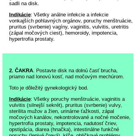
sadli na disk.
Indikácie
: Všetky análne infekcie a infekcie
vonkajších pohlavných orgánov, poruchy menštruácie,
pruritus (svrbenie) vagíny, vaginitis, vulvitis, uretritis
(zápal močových ciest), hemoroidy, impotencia,
hypertrofia prostaty.
2. ČAKRA
. Postavte disk na dolnú časť brucha,
priamo nad lonovú kosť, nad močovým mechúrom.
Toto je dôležitý gynekologický bod.
Indikácie
: Všetky poruchy menštruácie, vaginitis a
vulvitis (silnejší sekrét), pruritus (svrbenie) vulvy,
sterilita mužov a žien, urinárne ťažkosti, zápal
močových kanálov, nekontrolované a nočné močenie,
hypertrofia prostaty, impotencia, nadutosť čriev,
opstipácia, diarea (hnačka), intestinálne funkčné
poruchy (lenivé črevá), kŕče, obličkové problémy,