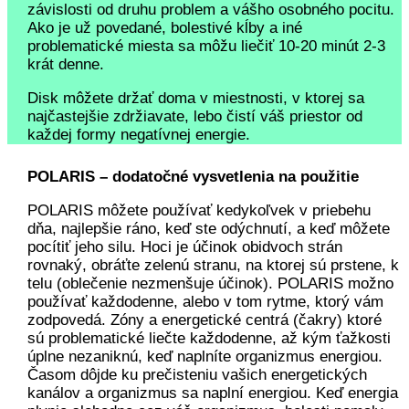
závislosti od druhu problem a vášho osobného pocitu.
Ako je už povedané, bolestivé kĺby a iné
problematické miesta sa môžu liečiť 10-20 minút 2-3
krát denne.
Disk môžete držať doma v miestnosti, v ktorej sa
najčastejšie zdržiavate, lebo čistí váš priestor od
každej formy negatívnej energie.
POLARIS
–
dodatočné vysvetlenia na použitie
POLARIS môžete používať kedykoľvek v priebehu
dňa, najlepšie ráno, keď ste odýchnutí, a keď môžete
pocítiť jeho silu. Hoci je účinok obidvoch strán
rovnaký, obráťte zelenú stranu, na ktorej sú prstene, k
telu (oblečenie nezmenšuje účinok). POLARIS možno
používať každodenne, alebo v tom rytme, ktorý vám
zodpovedá. Zóny a energetické centrá (čakry) ktoré
sú problematické liečte každodenne, až kým ťažkosti
úplne nezaniknú, keď naplníte organizmus energiou.
Časom dôjde ku prečisteniu vašich energetických
kanálov a organizmus sa naplní energiou. Keď energia