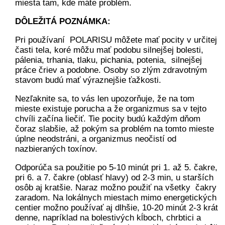
miesta tam, kde máte problém.
DÔLEŽITÁ POZNÁMKA:
Pri používaní POLARISU môžete mať pocity v určitej
časti tela, koré môžu mať podobu silnejšej bolesti,
pálenia, trhania, tlaku, pichania, potenia, silnejšej
práce čriev a podobne. Osoby so zlým zdravotným
stavom budú mať výraznejšie ťažkosti.
Nezľaknite sa, to vás len upozorňuje, že na tom
mieste existuje porucha a že organizmus sa v tejto
chvíli začína liečiť. Tie pocity budú každým dňom
čoraz slabšie, až pokým sa problém na tomto mieste
úplne neodstráni, a organizmus neočistí od
nazbieraných toxínov.
Odporúča sa použitie po 5-10 minút pri 1. až 5. čakre,
pri 6. a 7. čakre (oblasť hlavy) od 2-3 min, u starších
osôb aj kratšie. Naraz možno použiť na všetky čakry
zaradom. Na lokálnych miestach mimo energetických
centier možno používať aj dlhšie, 10-20 minút 2-3 krát
denne, napríklad na bolestivých kĺboch, chrbtici a