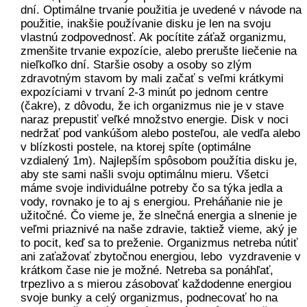
dní. Optimálne trvanie použitia je uvedené v návode na
použitie, inakšie používanie disku je len na svoju
vlastnú zodpovednosť. Ak pocítite záťaž organizmu,
zmenšite trvanie expozície, alebo prerušte liečenie na
nieľkoľko dní. Staršie osoby a osoby so zlým
zdravotným stavom by mali začať s veľmi krátkymi
expozíciami v trvaní 2-3 minút po jednom centre
(čakre), z dôvodu, že ich organizmus nie je v stave
naraz prepustiť veľké množstvo energie. Disk v noci
nedržať pod vankúšom alebo posteľou, ale vedľa alebo
v blízkosti postele, na ktorej spíte (optimálne
vzdialený 1m). Najlepším spôsobom použítia disku je,
aby ste sami našli svoju optimálnu mieru. Všetci
máme svoje individuálne potreby čo sa týka jedla a
vody, rovnako je to aj s energiou. Preháňanie nie je
užitočné. Čo vieme je, že slnečná energia a slnenie je
veľmi priaznivé na naše zdravie, taktiež vieme, aký je
to pocit, keď sa to preženie. Organizmus netreba nútiť
ani zaťažovať zbytočnou energiou, lebo vyzdravenie v
krátkom čase nie je možné. Netreba sa ponáhľať,
trpezlivo a s mierou zásobovať každodenne energiou
svoje bunky a celý organizmus, podnecovať ho na