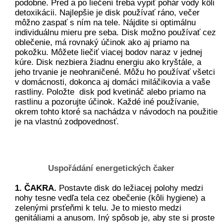
podobne. Pred a po liečení treba vypiť pohár vody kôli
detoxikácii. Najlepšie je disk používať ráno, večer
môžno zaspať s ním na tele. Nájdite si optimálnu
individuálnu mieru pre seba. Disk možno používať cez
oblečenie, má rovnaký účinok ako aj priamo na
pokožku. Môžete liečiť viacej bodov naraz v jednej
kúre. Disk nezbiera žiadnu energiu ako kryštále, a
jeho trvanie je neohraničené. Môžu ho používať všetci
v domácnosti, dokonca aj domáci miláčikovia a vaše
rastliny. Položte disk pod kvetináč alebo priamo na
rastlinu a pozorujte účinok. Každé iné používanie,
okrem tohto ktoré sa nachádza v návodoch na použitie
je na vlastnú zodpovednosť.
Uspořádání energetických čaker
1. ČAKRA.
Postavte disk do ležiacej polohy medzi
nohy tesne vedľa tela cez obečenie (kôli hygiene) a
zelenými prsťeňmi k telu. Je to miesto medzi
genitáliami a anusom. Iný spôsob je, aby ste si proste