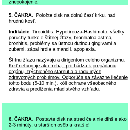
znepokojenie.
5. ČAKRA.
Položte disk na dolnú časť krku, nad
hrudnú kosť.
Indikácie
: Tireoiditis, Hypotireoza-Hashimoto, všetky
poruchy funkcie štítnej žľazy, bronhialna astma,
bronhitis, problémy sa ústnou dutinou gingivami a
zubami, zápal hrdla a mandlí, apoplexia.
Štítnu žľazu nazývaju a dirigentom celého organizmu.
Keď nefunguje ako treba, prichádza k prepádaniu
orgánu, zrýchleného starnutia a radu iných
zdravotných problémov. Odporúča sa záväzne liečenie
tohto bodu (5-10 min.), kôli ochrane všeobecného
zdravia a predlženia mladistvého vzhľadu.
6. ČAKRA
. Postavte disk na stred čela nie dlhšie ako
2-3 minúty, u starších osôb a kratšie!